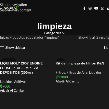
Skip to navigation
Skip to main content
limpieza
Categories
Inicio
Productos etiquetados “limpieza”
Showing all 2 results
Show sidebar
LIQUI MOLY 2657 ENGINE
Kit de limpieza de filtros K&N
LIQUI MOLY
K&N
FLUSH PLUS LIMPIEZA
DEPOSITOS (300ml)
Filtros
,
Filtros de Aire
,
Liquidos
₡
13000
Añadir Al Carrito
Liquidos
,
Aditivos
₡
7000
Añadir Al Carrito