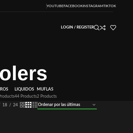
YOUTUBE
FACEBOOK
INSTAGRAM
TIKTOK
LOGIN / REGISTER
olers
TROS
LIQUIDOS
MUFLAS
Products
44 Products
2 Products
18
24