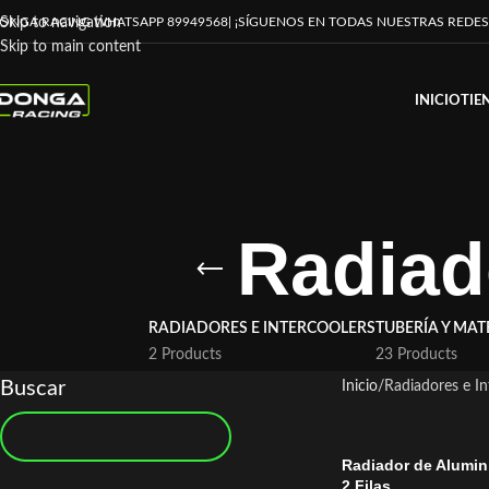
ONGA RACING WHATSAPP 89949568
| ¡SÍGUENOS EN TODAS NUESTRAS REDES
Skip to navigation
Skip to main content
INICIO
TIE
Radiad
RADIADORES E INTERCOOLERS
TUBERÍA Y MAT
2 Products
23 Products
Buscar
Inicio
Radiadores e In
Radiador de Alumin
2 Filas