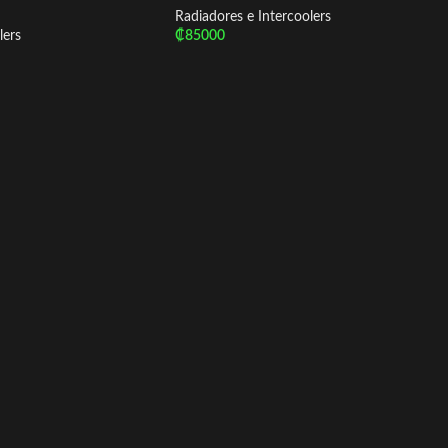
Radiadores e Intercoolers
lers
₡
85000
Añadir Al Carrito