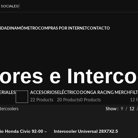
 SOCIALES!
NDA
DINAMÓMETRO
COMPRAS POR INTERNET
CONTACTO
ores e Interco
ERIALES
ACCESORIOS
ELÉCTRICO
DONGA RACING MERCH
FIL
22 Products
20 Products
0 Products
12 
tercoolers
Show
9
12
io Honda Civic 92-00 –
Intercooler Universal 28X7X2.5