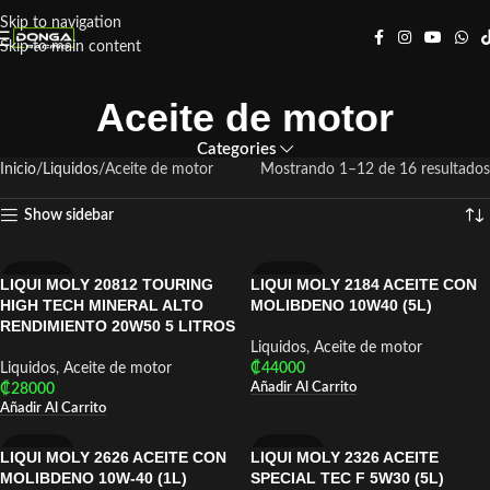
Skip to navigation
Skip to main content
Aceite de motor
Categories
Inicio
Liquidos
Aceite de motor
Mostrando 1–12 de 16 resultados
Show sidebar
LIQUI MOLY 20812 TOURING
LIQUI MOLY 2184 ACEITE CON
LIQUI MOLY
LIQUI MOLY
HIGH TECH MINERAL ALTO
MOLIBDENO 10W40 (5L)
RENDIMIENTO 20W50 5 LITROS
Liquidos
,
Aceite de motor
Liquidos
,
Aceite de motor
₡
44000
Añadir Al Carrito
₡
28000
Añadir Al Carrito
LIQUI MOLY 2626 ACEITE CON
LIQUI MOLY 2326 ACEITE
LIQUI MOLY
LIQUI MOLY
MOLIBDENO 10W-40 (1L)
SPECIAL TEC F 5W30 (5L)