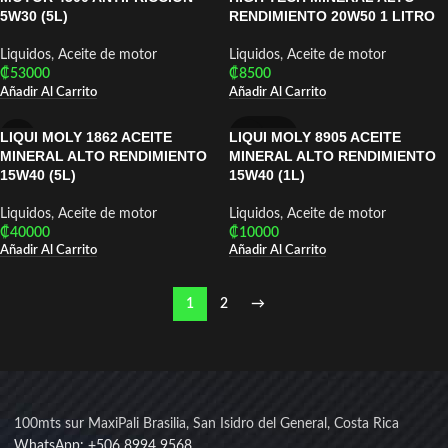
5W30 (5L)
RENDIMIENTO 20W50 1 LITRO
Liquidos
,
Aceite de motor
Liquidos
,
Aceite de motor
₡
53000
₡
8500
Añadir Al Carrito
Añadir Al Carrito
LIQUI MOLY 1862 ACEITE
LIQUI MOLY 8905 ACEITE
LIQUI MOLY
MINERAL ALTO RENDIMIENTO
MINERAL ALTO RENDIMIENTO
15W40 (5L)
15W40 (1L)
Liquidos
,
Aceite de motor
Liquidos
,
Aceite de motor
₡
40000
₡
10000
Añadir Al Carrito
Añadir Al Carrito
1
2
→
100mts sur MaxiPali Brasilia, San Isidro del General, Costa Rica
WhatsApp: +506 8994 9568