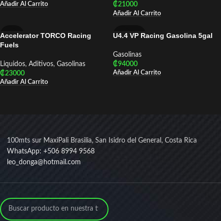
Añadir Al Carrito
₡
21000
Añadir Al Carrito
Accelerator TORCO Racing
U4.4 VP Racing Gasolina 5gal
TORCO
VP RACING
Fuels
Gasolinas
Liquidos
,
Aditivos
,
Gasolinas
₡
94000
Añadir Al Carrito
₡
23000
Añadir Al Carrito
100mts sur MaxiPali Brasilia, San Isidro del General, Costa Rica
WhatsApp: +506 8994 9568
leo_donga@hotmail.com