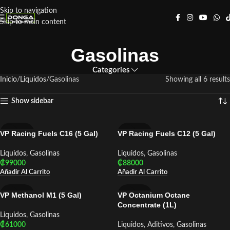
Skip to navigation
Skip to main content
Gasolinas
Categories
Inicio
Liquidos
Gasolinas
Showing all 6 results
Show sidebar
VP Racing Fuels C16 (5 Gal)
VP Racing Fuels C12 (5 Gal)
VP RACING
VP RACING
Liquidos
,
Gasolinas
Liquidos
,
Gasolinas
₡
99000
₡
88000
Añadir Al Carrito
Añadir Al Carrito
VP Methanol M1 (5 Gal)
VP Octanium Octane
VP RACING
VP RACING
Concentrate (1L)
Liquidos
,
Gasolinas
₡
61000
Liquidos
,
Aditivos
,
Gasolinas