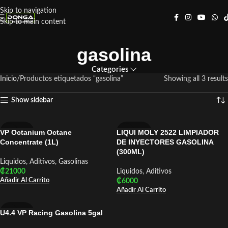
Skip to navigation
Skip to main content
gasolina
Categories
Inicio
Productos etiquetados “gasolina”
Showing all 3 results
Show sidebar
VP Octanium Octane
LIQUI MOLY 2522 LIMPIADOR
VP RACING
LIQUI MOLY
Concentrate (1L)
DE INYECTORES GASOLINA
(300ML)
Liquidos
,
Aditivos
,
Gasolinas
₡
21000
Liquidos
,
Aditivos
Añadir Al Carrito
₡
6000
Añadir Al Carrito
U4.4 VP Racing Gasolina 5gal
VP RACING