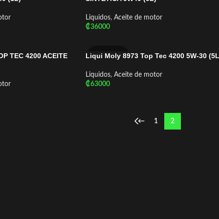
otor
Liquidos
,
Aceite de motor
₡
36000
Añadir Al Carrito
OP TEC 4200 ACEITE
Liqui Moly 8973 Top Tec 4200 5W-30 (5L
LIQUI MOLY
Liquidos
,
Aceite de motor
otor
₡
63000
Añadir Al Carrito
←
1
2