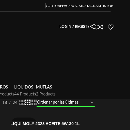
YOUTUBE
FACEBOOK
INSTAGRAM
TIKTOK
LOGIN / REGISTER
TROS
LIQUIDOS
MUFLAS
Products
44 Products
2 Products
18
24
LIQUI MOLY 2323 ACEITE 5W-30 1L
LIQUI MOLY