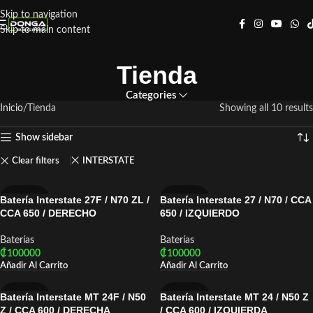
Skip to navigation
Skip to main content
Tienda
Categories
Inicio
Tienda
Showing all 10 results
Show sidebar
Clear filters
INTERSTATE
Batería Interstate 27F / N70 ZL /
Batería Interstate 27 / N70 / CCA
INTERSTATE
INTERSTATE
CCA 650 / DERECHO
650 / IZQUIERDO
Baterías
Baterías
₡
100000
₡
100000
Añadir Al Carrito
Añadir Al Carrito
Batería Interstate MT 24F / N50
Batería Interstate MT 24 / N50 Z
INTERSTATE
INTERSTATE
Z / CCA 600 / DERECHA
/ CCA 600 / IZQUIERDA