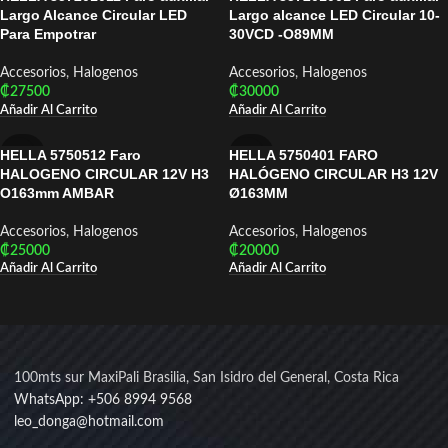
Largo Alcance Circular LED
Largo alcance LED Circular 10-
Para Empotrar
30VCD -O89MM
Accesorios
,
Halogenos
Accesorios
,
Halogenos
₡
27500
₡
30000
Añadir Al Carrito
Añadir Al Carrito
HELLA 5750512 Faro
HELLA 5750401 FARO
HELLA
HELLA
HALOGENO CIRCULAR 12V H3
HALÓGENO CIRCULAR H3 12V
O163mm AMBAR
Ø163MM
Accesorios
,
Halogenos
Accesorios
,
Halogenos
₡
25000
₡
20000
Añadir Al Carrito
Añadir Al Carrito
100mts sur MaxiPali Brasilia, San Isidro del General, Costa Rica
WhatsApp: +506 8994 9568
leo_donga@hotmail.com