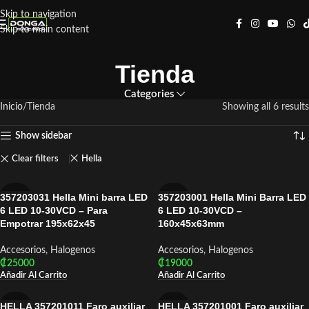
Skip to navigation
Skip to main content
Tienda
Categories
Inicio
Tienda
Showing all 6 results
Show sidebar
Clear filters
Hella
357203031 Hella Mini barra LED
357203001 Hella Mini Barra LED
HELLA
HELLA
6 LED 10-30VCD – Para
6 LED 10-30VCD –
Empotrar 195x62x45
160x45x63mm
Accesorios
,
Halogenos
Accesorios
,
Halogenos
₡
25000
₡
19000
Añadir Al Carrito
Añadir Al Carrito
HELLA 357201011 Faro auxiliar
HELLA 357201001 Faro auxiliar
HELLA
HELLA