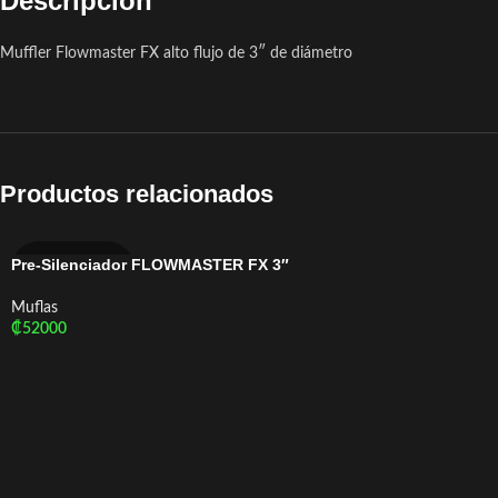
Descripción
Muffler Flowmaster FX alto flujo de 3″ de diámetro
Productos relacionados
Pre-Silenciador FLOWMASTER FX 3″
FLOWMASTER
Muflas
₡
52000
Añadir Al Carrito