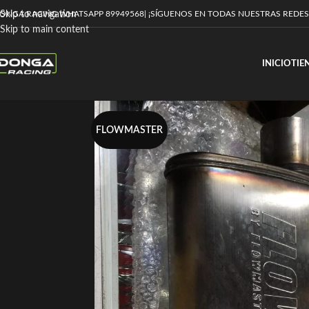
ONGA RACING WHATSAPP 89949568
| ¡SÍGUENOS EN TODAS NUESTRAS REDES
Skip to navigation
Skip to main content
INICIO
TIE
FLOWMASTER