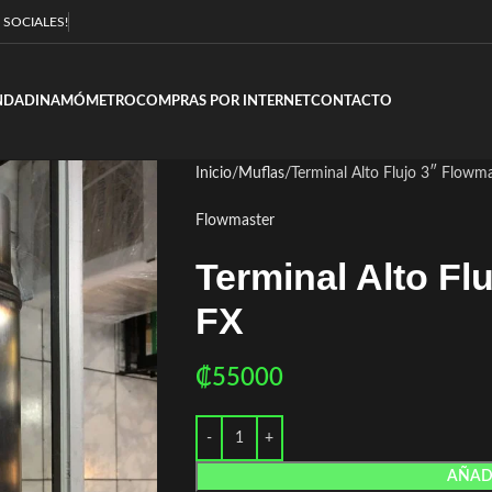
 SOCIALES!
NDA
DINAMÓMETRO
COMPRAS POR INTERNET
CONTACTO
Inicio
Muflas
Terminal Alto Flujo 3″ Flowm
Flowmaster
Terminal Alto Fl
FX
₡
55000
AÑADI