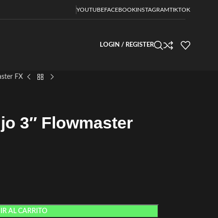
YOUTUBE
FACEBOOK
INSTAGRAM
TIKTOK
LOGIN / REGISTER
aster FX
ujo 3″ Flowmaster
R AL CARRITO